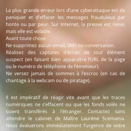
La plus grande erreur lors d’une cyberattaque est de
paniquer et d’effacer les messages frauduleux par
honte ou par peur. Sur Internet, la preuve est reine,
mais elle est volatile.
Avant toute chose :
Ne supprimez aucun email, SMS ou conversation.
Réalisez des captures d’écran de tout élément
suspect (en faisant bien apparaître l’URL de la page
ou le numéro de téléphone de l’émetteur).
Ne versez jamais de sommes à l’escroc (en cas de
chantage à la webcam ou de piratage).
Il est impératif de réagir vite avant que les traces
numériques ne s’effacent ou que les fonds volés ne
soient transférés à l’étranger. Contactez sans
attendre le cabinet de Maître Laurène Scemama.
Nous évaluerons immédiatement l’urgence de votre